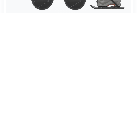
(4,7)
SKISKATES pentru clăpari
1.527,82 lei
1.374,30 lei
VEZI CE POȚI FACE CU SNOWFEET
PE PÂRTIE
Urmărește video de mai jos, este cea mai completă
prezentare a produselor Snowfeet și a posibilităților
care ți le oferă pe pârtie.