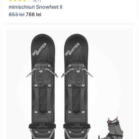
(4,7)
minischiuri Snowfeet II
853 lei
788 lei